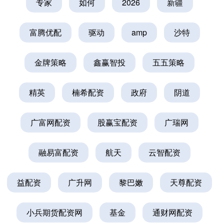
专家
如何
2026
新疆
富腾优配
驱动
amp
沙特
金牌策略
鑫赢智投
五五策略
精英
楠希配资
政府
阴道
广富网配资
股赢宝配资
广瑞网
融易富配资
航天
云智配资
益配资
广升网
黎巴嫩
天尊配资
小兵期货配资网
基金
通财网配资