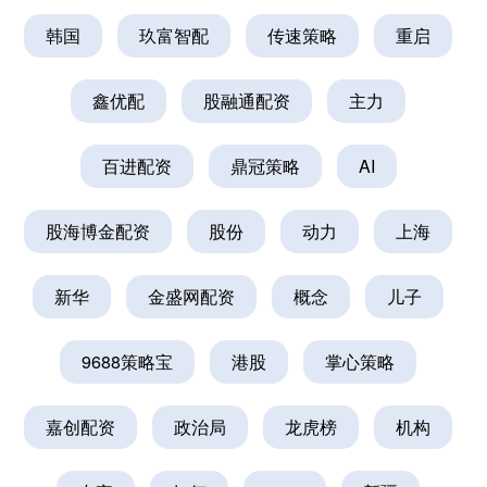
韩国
玖富智配
传速策略
重启
鑫优配
股融通配资
主力
百进配资
鼎冠策略
AI
股海博金配资
股份
动力
上海
新华
金盛网配资
概念
儿子
9688策略宝
港股
掌心策略
嘉创配资
政治局
龙虎榜
机构