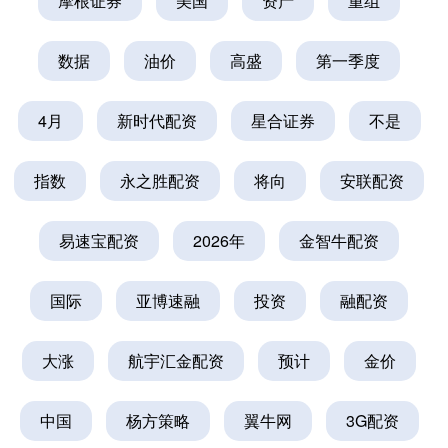
摩根证券
美国
资产
重组
数据
油价
高盛
第一季度
4月
新时代配资
星合证券
不是
指数
永之胜配资
将向
安联配资
易速宝配资
2026年
金智牛配资
国际
亚博速融
投资
融配资
大涨
航宇汇金配资
预计
金价
中国
杨方策略
翼牛网
3G配资