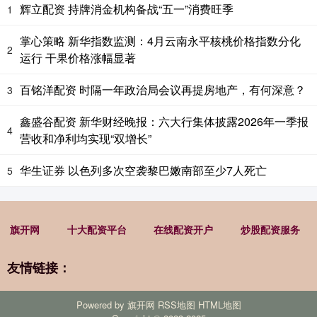
辉立配资 持牌消金机构备战“五一”消费旺季
1
掌心策略 新华指数监测：4月云南永平核桃价格指数分化
2
运行 干果价格涨幅显著
百铭洋配资 时隔一年政治局会议再提房地产，有何深意？
3
鑫盛谷配资 新华财经晚报：六大行集体披露2026年一季报
4
营收和净利均实现“双增长”
华生证券 以色列多次空袭黎巴嫩南部至少7人死亡
5
旗开网
十大配资平台
在线配资开户
炒股配资服务
友情链接：
Powered by
旗开网
RSS地图
HTML地图