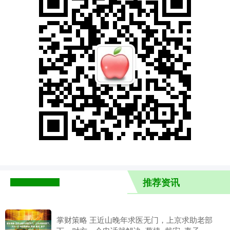
推荐资讯
掌财策略 王近山晚年求医无门，上京求助老部