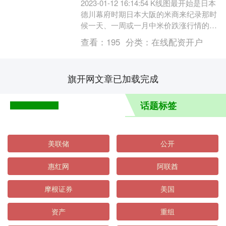
2023-01-12 16:14:54 K线图最开始是日本
德川幕府时期日本大阪的米商来纪录那时
候一天、一周或一月中米价跌涨行情的图
示法，后被引进股票市场。K曲线....
查看：
195
分类：
在线配资开户
旗开网文章已加载完成
话题标签
美联储
公开
惠红网
阿联酋
摩根证券
美国
资产
重组