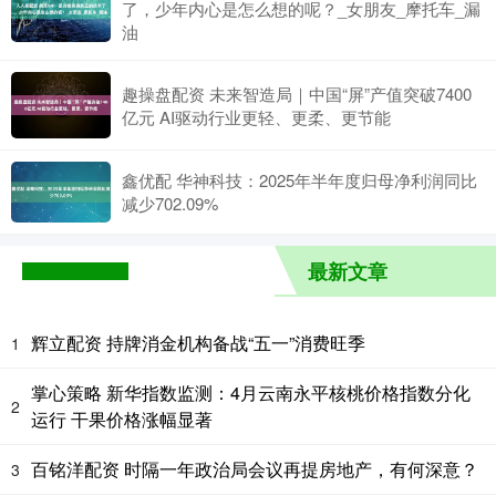
了，少年内心是怎么想的呢？_女朋友_摩托车_漏
油
趣操盘配资 未来智造局｜中国“屏”产值突破7400
亿元 AI驱动行业更轻、更柔、更节能
鑫优配 华神科技：2025年半年度归母净利润同比
减少702.09%
最新文章
辉立配资 持牌消金机构备战“五一”消费旺季
1
掌心策略 新华指数监测：4月云南永平核桃价格指数分化
2
运行 干果价格涨幅显著
百铭洋配资 时隔一年政治局会议再提房地产，有何深意？
3